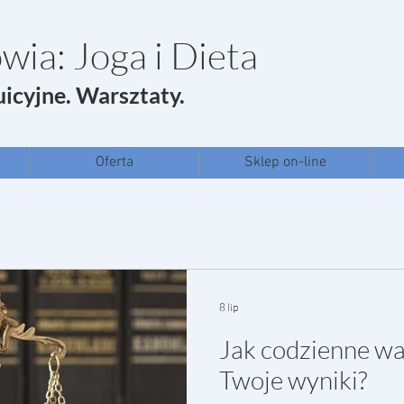
wia: Joga i Dieta
uicyjne. Warsztaty.
Oferta
Sklep on-line
8 lip
Jak codzienne w
Twoje wyniki?