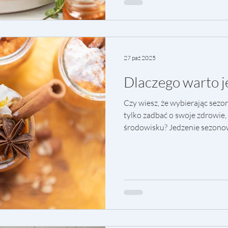
ciała. To oznacza, że mózg wy
apetyt, szczególnie na produ
tłuszcze. To właśnie dlatego w
27 paź 2025
Dlaczego warto 
Czy wiesz, że wybierając sez
tylko zadbać o swoje zdrowie, 
środowisku? Jedzenie sezono
rytmu przyrody — wybieramy t
w zgodzie z porą roku. Dlacz
Lepszy smak i jakość Warzywa
odpowiednim czasie są pełne 
Nie muszą przebywać tysięcy k
talerz — dlatego są świeższe i