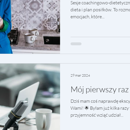
Sesje coachingowo-dietetyczne
dieta i plan posiłków. To rozm
emocjach, które...
29 mar 2024
Mój pierwszy raz
Dziś mam coś naprawdę ekscyt
Wami! 🌟 Byłam już kilka razy 
przyjemność wziąć udział...