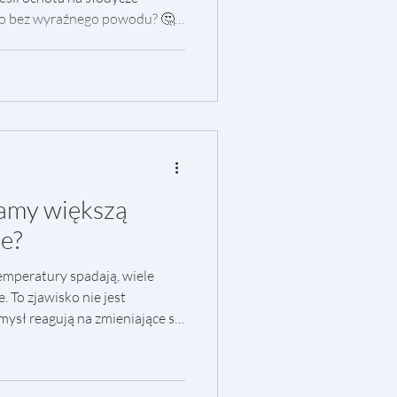
sto bez wyraźnego powodu? 🤔
kwestia „słabej woli”. Nasz
 sposób sygnały o
 zarówno fizycznych, jak i
bardzo ciągnie nas do
iłki – gdy jesz zbyt rzadko lub
u we krwi
amy większą
ie?
 temperatury spadają, wiele
. To zjawisko nie jest
mysł reagują na zmieniające się
ób bardzo naturalny. 1. Ciało
niejsze dni organizm
y utrzymać stałą temperaturę