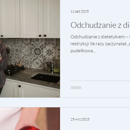
11 paź 2025
Odchudzanie z d
Odchudzanie z dietetykiem – 
restrykcji Ile razy zaczynałaś 
pudełkowa,...
25 wrz 2025