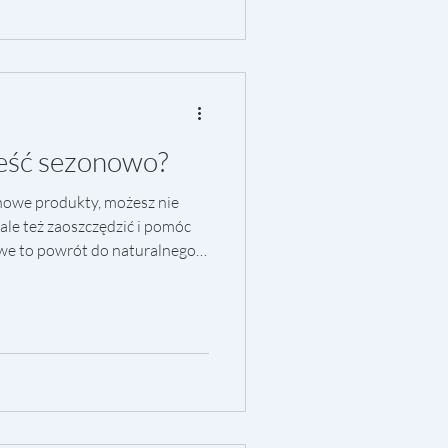
syła sygnały zwiększające
kty bogate w węglowodany i
jeść sezonowo?
onowe produkty, możesz nie
ale też zaoszczędzić i pomóc
we to powrót do naturalnego
o, co dojrzewa właśnie teraz,
ego warto jeść sezonowo? ✅
 i owoce zbierane w
smaku, soczyste i pachnące.
ilometrów, by trafić na nasz
 bardz