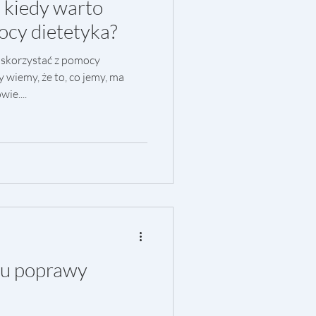
– kiedy warto
ocy dietetyka?
o skorzystać z pomocy
 wiemy, że to, co jemy, ma
ie....
lu poprawy