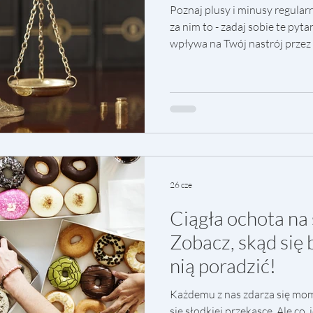
Poznaj plusy i minusy regular
za nim to - zadaj sobie te pyt
wpływa na Twój nastrój przez 
masy ciała masz ochotę zrezy
że waga może zmieniać się prz
stres czy ilość soli w diecie? C
kilku tygodni, a nie na pojedy
Ciebie informacją, czy oceną
odchudzaj
26 cze
Ciągła ochota na
Zobacz, skąd się b
nią poradzić!
Każdemu z nas zdarza się mom
się słodkiej przekąsce. Ale co,