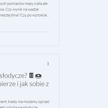
nych pomiarów masy ciała ale
ania: Czy wynik na wadze
resztę dnia? Czy po wzroście
gnować z diety? Czy rozumiesz,
ez wodę, cykl menstruacyjny,
zy potrafisz patrzeć na trend z
nczy pomiar? Czy waga jest dla
 własnej wartości? Wśród osób
 słodycze? 🍫🍩
ierze i jak sobie z
ent, kiedy nie możemy oprzeć
 jeśli ochota na słodycze