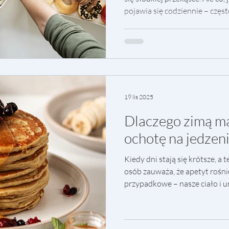
pojawia się codziennie – czę
Wbrew pozorom, to nie zawsze 
organizm często wysyła w ten
niezaspokojonych potrzebach –
emocjonalnych. Dlaczego tak 
słodkiego? 🍯 Nieregularne pos
pomijasz posiłki, poziom cukr
19 lis 2025
Dlaczego zimą m
ochotę na jedzen
Kiedy dni stają się krótsze, a
osób zauważa, że apetyt rośnie
przypadkowe – nasze ciało i u
warunki atmosferyczne w spos
szuka ciepła i energii W chłod
potrzebuje więcej energii, ab