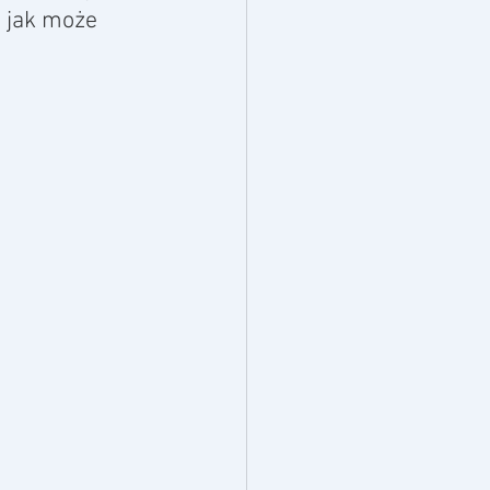
i jak może 