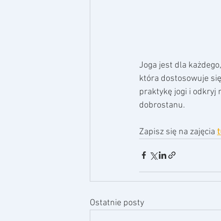
Joga jest dla każdego,
która dostosowuje się
praktykę jogi i odkryj
dobrostanu.
Zapisz się na zajęcia 
t
Ostatnie posty