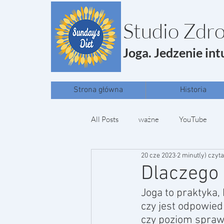
Studio Zdro
Joga. Jedzenie int
Strona główna
Historia
All Posts
ważne
YouTube
20 cze 2023
2 minut(y) czyt
Dlaczego 
Joga to praktyka, 
czy jest odpowied
czy poziom sprawno