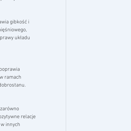
wia gibkość i 
ięśniowego, 
oprawy układu 
 poprawia 
 w ramach 
 dobrostanu.
, zarówno 
ozytywne relacje 
 w innych 