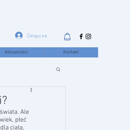
Zaloguj się
Aktualności
Kontakt
i?
świata. Ale 
wiek, płeć 
la ciała, 