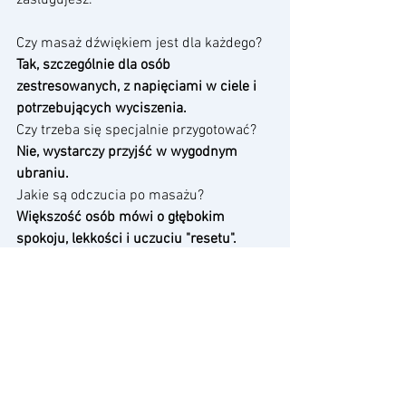
Czy masaż dźwiękiem jest dla każdego? 
Tak, szczególnie dla osób 
zestresowanych, z napięciami w ciele i 
potrzebujących wyciszenia.
Czy trzeba się specjalnie przygotować? 
Nie, wystarczy przyjść w wygodnym 
ubraniu.
Jakie są odczucia po masażu? 
Większość osób mówi o głębokim 
spokoju, lekkości i uczuciu "resetu".
🌸 
Pytanie do Ciebie:
 Kiedy ostatnio 
zatrzymałaś się na chwilę, żeby 
naprawdę zadbać o swoje 
samopoczucie?
Zarezerwuj swoje miejsce już dziś i 