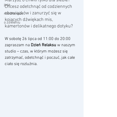
Marzysz o chwili tylko dla siebie? 
joga
Chcesz odetchnąć od codziennych 
obowiązków i zanurzyć się w 
mindfulness
kojących dźwiękach mis, 
o żywieniu
kamertonów i delikatnego dotyku?
W sobotę 26 lipca od 11:00 do 20:00 
zapraszam na 
Dzień Relaksu
 w naszym 
studio – czas, w którym możesz się 
zatrzymać, odetchnąć i poczuć, jak całe 
ciało się rozluźnia.