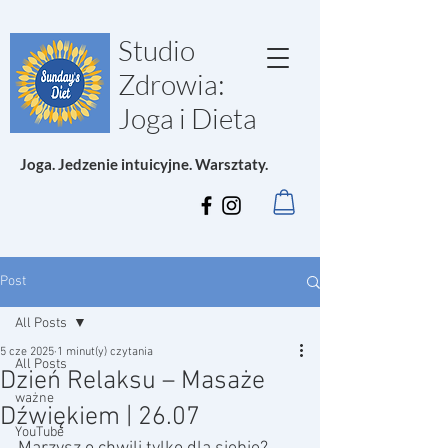
Studio
Zdrowia:
Joga i Dieta
Joga. Jedzenie intuicyjne. Warsztaty.
Post
All Posts
5 cze 2025
1 minut(y) czytania
All Posts
Dzień Relaksu – Masaże
ważne
Dźwiękiem | 26.07
YouTube