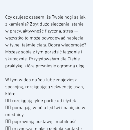
Czy czujesz czasem, że Twoje nogi są jak 
z kamienia? Zbyt dużo siedzenia, stanie 
w pracy, aktywność fizyczna, stres — 
wszystko to może powodować napięcia 
w tylnej taśmie ciała. Dobra wiadomość? 
Możesz sobie z tym poradzić łagodnie i 
skutecznie. Przygotowałam dla Ciebie 
praktykę, która przyniesie ogromną ulgę!
W tym wideo na YouTube znajdziesz 
spokojną, rozciągającą sekwencję asan, 
które: 
🧘‍♀️ rozciągają tylne partie ud i łydek
🧘‍♀️ pomagają w bólu lędźwi i napięciu w 
miednicy
🧘‍♀️ poprawiają postawę i mobilność
🧘‍♀️ przynoszą relaks i głęboki kontakt z 