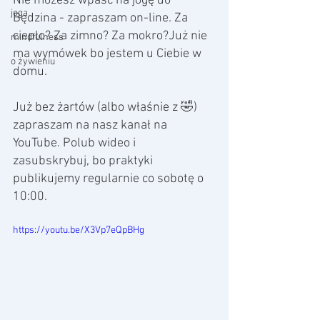
Nie możesz wpaść na jogę do 
joga
Będzina - zapraszam on-line. Za 
ciepło? Za zimno? Za mokro?Już nie 
mindfulness
ma wymówek bo jestem u Ciebie w 
o żywieniu
domu. 
Już bez żartów (albo właśnie z 🤣) 
zapraszam na nasz kanał na 
YouTube. Polub wideo i 
zasubskrybuj, bo praktyki 
publikujemy regularnie co sobotę o 
10:00.
https://youtu.be/X3Vp7eQpBHg