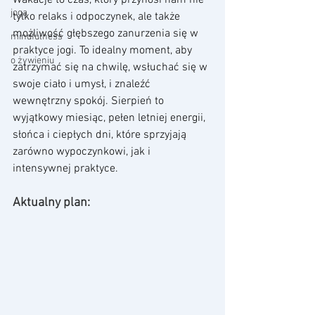
Wakacje to czas, który przynosi nam nie 
joga
tylko relaks i odpoczynek, ale także 
możliwość głębszego zanurzenia się w 
mindfulness
praktyce jogi. To idealny moment, aby 
o żywieniu
zatrzymać się na chwilę, wsłuchać się w 
swoje ciało i umysł, i znaleźć 
wewnętrzny spokój. Sierpień to 
wyjątkowy miesiąc, pełen letniej energii, 
słońca i ciepłych dni, które sprzyjają 
zarówno wypoczynkowi, jak i 
intensywnej praktyce.
Aktualny plan: