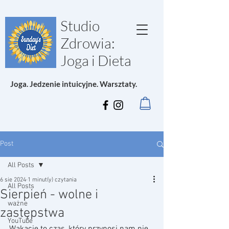
Studio
Zdrowia:
Joga i Dieta
Joga. Jedzenie intuicyjne. Warsztaty.
Post
All Posts
6 sie 2024
1 minut(y) czytania
All Posts
Sierpień - wolne i
ważne
zastępstwa
YouTube