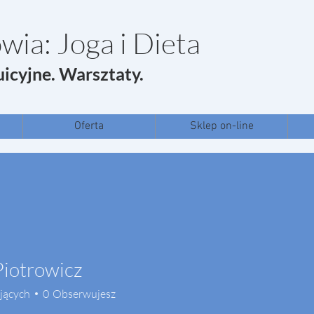
wia: Joga i Dieta
uicyjne. Warsztaty.
Oferta
Sklep on-line
Piotrowicz
jących
0
Obserwujesz