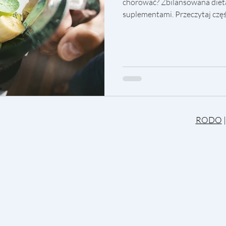
chorować? Zbilansowana dieta
suplementami. Przeczytaj częś
RODO