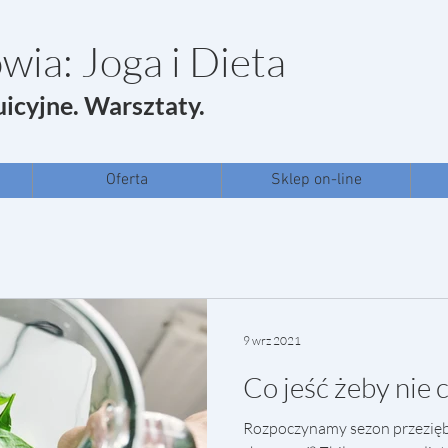
wia: Joga i Dieta
uicyjne. Warsztaty.
Oferta
Sklep on-line
9 wrz 2021
Co jeść żeby nie
Rozpoczynamy sezon przeziębi