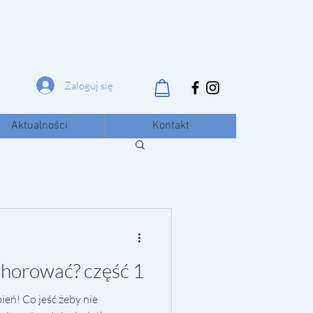
Zaloguj się
Aktualności
Kontakt
 chorować? część 1
eń! Co jeść żeby nie