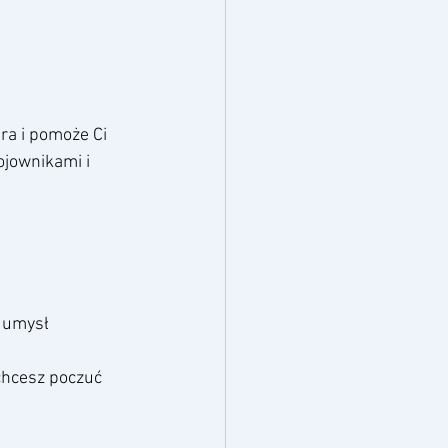
ra i pomoże Ci 
ojownikami i 
a umysł
chcesz poczuć 