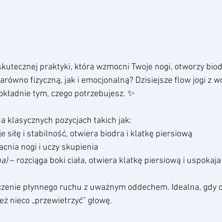
 skutecznej praktyki, która wzmocni Twoje nogi, otworzy biod
równo fizyczną, jak i emocjonalną? Dzisiejsze flow jogi z w
okładnie tym, czego potrzebujesz. ✨
a klasycznych pozycjach takich jak: 
e siłę i stabilność, otwiera biodra i klatkę piersiową
cnia nogi i uczy skupienia
na)
 – rozciąga boki ciała, otwiera klatkę piersiową i uspokaj
ączenie płynnego ruchu z uważnym oddechem. Idealna, gdy 
też nieco „przewietrzyć” głowę.