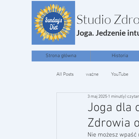
Studio Zdro
Joga. Jedzenie int
Strona główna
Historia
All Posts
ważne
YouTube
3 maj 2025
1 minut(y) czyta
Joga dla 
Zdrowia o
Nie możesz wpaść n