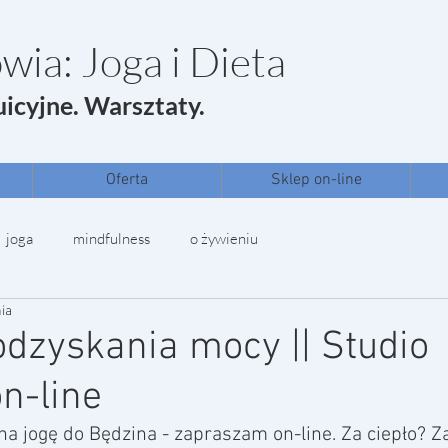
wia: Joga i Dieta
uicyjne. Warsztaty.
Oferta
Sklep on-line
joga
mindfulness
o żywieniu
nia
odzyskania mocy || Studio
n-line
a jogę do Będzina - zapraszam on-line. Za ciepło? Z