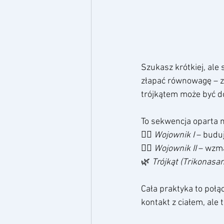
Szukasz krótkiej, ale
złapać równowagę – za
trójkątem może być d
To sekwencja oparta n
🧘‍♀️ 
Wojownik I
 – buduj
🧘‍♂️ 
Wojownik II
 – wzma
🌿 
Trójkąt (Trikonasa
Cała praktyka to poł
kontakt z ciałem, ale 