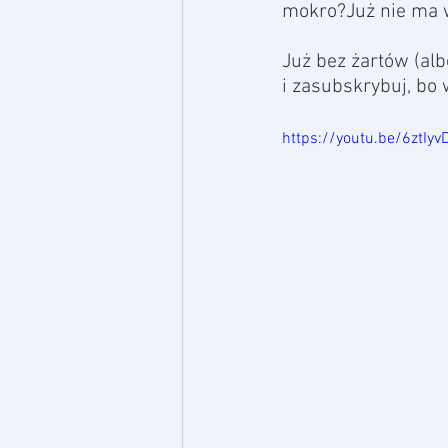
mokro?Już nie ma 
Już bez żartów (al
i zasubskrybuj, bo 
https://youtu.be/6ztIy