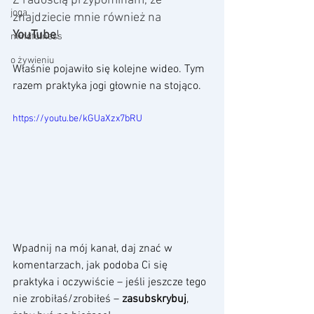
Z radością przypominam, że 
joga
znajdziecie mnie również na 
YouTube
! 
mindfulness
o żywieniu
Właśnie pojawiło się kolejne wideo. Tym 
razem praktyka jogi głownie na stojąco.
https://youtu.be/kGUaXzx7bRU
Wpadnij na mój kanał, daj znać w 
komentarzach, jak podoba Ci się 
praktyka i oczywiście – jeśli jeszcze tego 
nie zrobiłaś/zrobiłeś – 
zasubskrybuj
, 