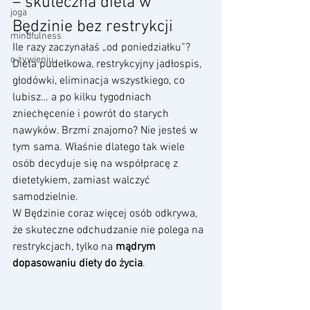
– skuteczna dieta w 
joga
Będzinie bez restrykcji
mindfulness
Ile razy zaczynałaś „od poniedziałku”? 
o żywieniu
Dieta pudełkowa, restrykcyjny jadłospis, 
głodówki, eliminacja wszystkiego, co 
lubisz… a po kilku tygodniach 
zniechęcenie i powrót do starych 
nawyków. Brzmi znajomo? Nie jesteś w 
tym sama. Właśnie dlatego tak wiele 
osób decyduje się na współpracę z 
dietetykiem, zamiast walczyć 
samodzielnie.
W Będzinie coraz więcej osób odkrywa, 
że skuteczne odchudzanie nie polega na 
restrykcjach, tylko na 
mądrym 
dopasowaniu diety do życia
.