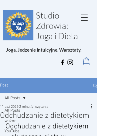
Studio
Zdrowia:
Joga i Dieta
Joga. Jedzenie intuicyjne. Warsztaty.
Post
All Posts
11 paź 2025
2 minut(y) czytania
All Posts
Odchudzanie z dietetykiem
ważne
Odchudzanie z dietetykiem 
YouTube