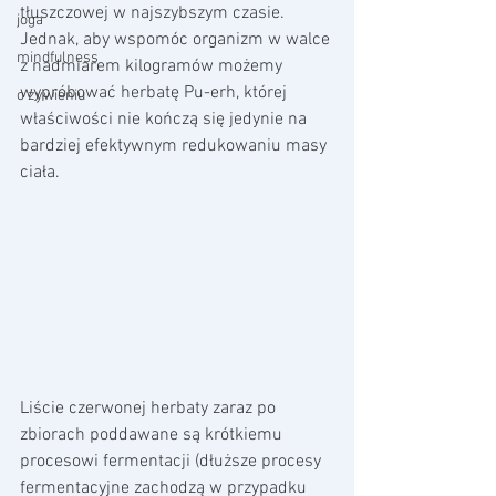
tłuszczowej w najszybszym czasie. 
joga
Jednak, aby wspomóc organizm w walce 
mindfulness
z nadmiarem kilogramów możemy 
wypróbować herbatę Pu-erh, której 
o żywieniu
właściwości nie kończą się jedynie na 
bardziej efektywnym redukowaniu masy 
ciała.
Liście czerwonej herbaty zaraz po 
zbiorach poddawane są krótkiemu 
procesowi fermentacji (dłuższe procesy 
fermentacyjne zachodzą w przypadku 