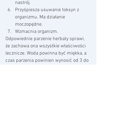
nastrój.
Przyśpiesza usuwanie toksyn z 
organizmu. Ma działanie 
moczopędne.
Wzmacnia organizm.
Odpowiednie parzenie herbaty sprawi, 
że zachowa ona wszystkie właściwości 
lecznicze. Woda powinna być miękka, a 
czas parzenia powinien wynosić od 3 do 
7 minut w temp. 98-95 C. Dłużej 
parzymy herbatę o większych liściach.
#kuchnia
#odżywianie
#jadlospisnazdrowie
#noweżycie
#odchudzanie
#fit
#dieta
#zmiany
#sundaysdiet
#jedzenie
#herbata
#porada
#żywienie
#sundaysdiet
#zdrowie
#jadlospis
#lifestyle
#dietetyk
#dietetyka
o żywieniu