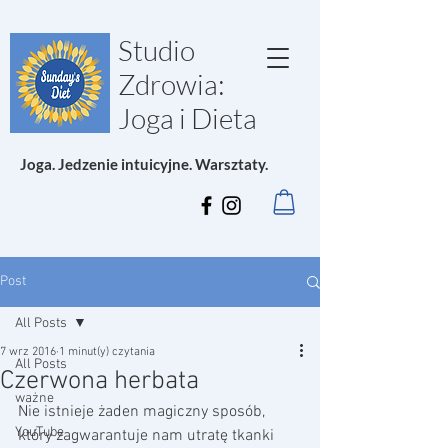
Studio
Zdrowia:
Joga i Dieta
Joga. Jedzenie intuicyjne. Warsztaty.
Post
All Posts
7 wrz 2016
1 minut(y) czytania
All Posts
Czerwona herbata
ważne
Nie istnieje żaden magiczny sposób, 
YouTube
który zagwarantuje nam utratę tkanki 